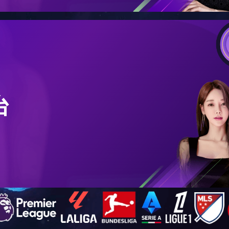
米兰手机在线官网 纸集尘袋 无纺布集尘袋 周先生0573-88621833